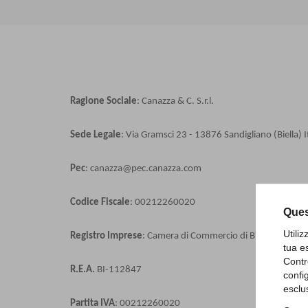
Ragione Sociale
: Canazza & C. S.r.l.
Sede Legale
: Via Gramsci 23 - 13876 Sandigliano (Biella) I
Pec
: canazza@pec.canazza.com
Codice Fiscale
: 00212260020
Ques
Utili
Registro Imprese
: Camera di Commercio di Biella e Vercell
tua e
Contr
R.E.A.
BI-112847
confi
esclu
Partita IVA
: 00212260020