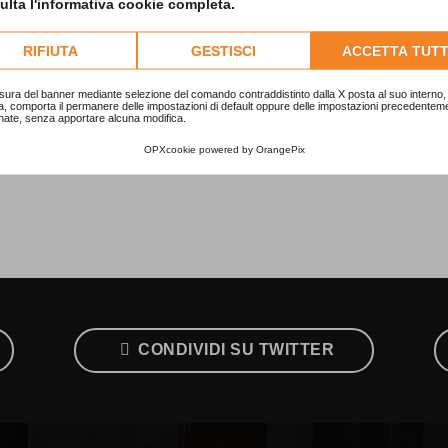
lta l'informativa cookie completa.
RIFIUTA
GESTISCI
ACCETTA TUTT
sura del banner mediante selezione del comando contraddistinto dalla X posta al suo interno, 
a, comporta il permanere delle impostazioni di default oppure delle impostazioni precedentem
nate, senza apportare alcuna modifica.
OPXcookie
powered by
OrangePix
CONDIVIDI SU TWITTER