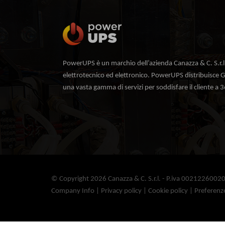
PowerUPS è un marchio dell’azienda Canazza & C. S.r.l
elettrotecnico ed elettronico. PowerUPS distribuisce G
una vasta gamma di servizi per soddisfare il cliente a 3
© Copyright 2026 Canazza & C. S.r.l. - P.iva 0021226002
Company Info
|
Privacy policy
|
Cookie policy
|
Preferenz