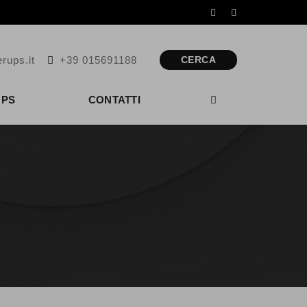
rups.it
+39 015691188
CERCA
UPS
CONTATTI