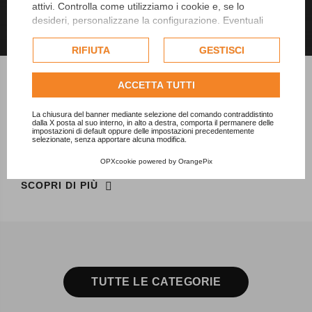
attivi. Controlla come utilizziamo i cookie e, se lo
desideri, personalizzane la configurazione. Eventuali
cookie di profilazione o commerciali verranno utilizzati
esclusivamente previa acquisizione del consenso
RIFIUTA
GESTISCI
dell'utente.
Consulta l'informativa cookie completa.
ACCETTA TUTTI
UPS TRI-MONO
La chiusura del banner mediante selezione del comando contraddistinto
Gli UPS della serie IST9 sono disponibili nei modelli da 10
dalla X posta al suo interno, in alto a destra, comporta il permanere delle
impostazioni di default oppure delle impostazioni precedentemente
kVA/kW, 15kVA/kW e 20 kVA/kW.
selezionate, senza apportare alcuna modifica.
OPXcookie
powered by
OrangePix
SCOPRI DI PIÙ
TUTTE LE CATEGORIE